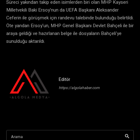
Süreci yakından takip eden isimlerden biri olan MHP Kayseri
Milletvekili Baki Ersoy’nun da UEFA Başkanı Aleksander
Ceferin ile görüşmek için randevu talebinde bulunduğu belirtildi.
Öte yandan Ersoy’un, MHP Genel Başkanı Devlet Bahçeli ile bir
araya geldiği ve hazırlanan belge ile dosyaların Bahçeli’ye
sunulduğu aktarıldı.
Editör
https://algolahaber.com
Arama