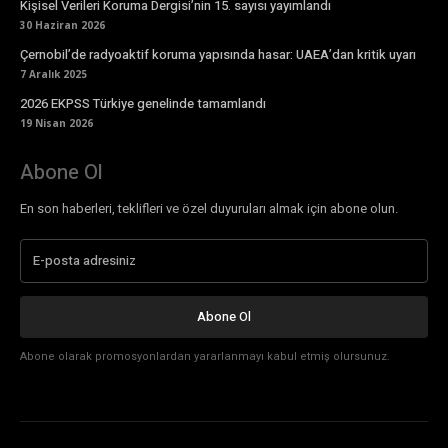
Kişisel Verileri Koruma Dergisi’nin 15. sayısı yayımlandı
30 Haziran 2026
Çernobil’de radyoaktif koruma yapısında hasar: UAEA’dan kritik uyarı
7 Aralık 2025
2026 EKPSS Türkiye genelinde tamamlandı
19 Nisan 2026
Abone Ol
En son haberleri, teklifleri ve özel duyuruları almak için abone olun.
Abone Ol
Abone olarak promosyonlardan yararlanmayı kabul etmiş olursunuz.