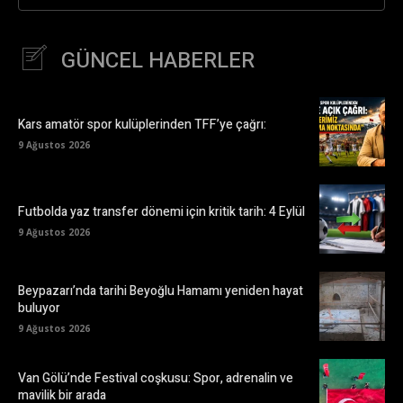
GÜNCEL HABERLER
Kars amatör spor kulüplerinden TFF’ye çağrı:
9 Ağustos 2026
Futbolda yaz transfer dönemi için kritik tarih: 4 Eylül
9 Ağustos 2026
Beypazarı’nda tarihi Beyoğlu Hamamı yeniden hayat
buluyor
9 Ağustos 2026
Van Gölü’nde Festival coşkusu: Spor, adrenalin ve
mavilik bir arada