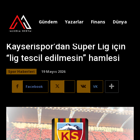
Gündem
Yazarlar
Finans
Dünya
Sp
Kayserispor’dan Süper Lig için
“lig tescil edilmesin” hamlesi
Spor Haberleri
19 Mayıs 2026
Facebook
X
VK