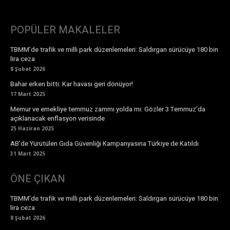
POPÜLER MAKALELER
TBMM’de trafik ve milli park düzenlemeleri: Saldırgan sürücüye 180 bin
lira ceza
8 Şubat 2026
Bahar erken bitti: Kar havası geri dönüyor!
17 Mart 2025
Memur ve emekliye temmuz zammı yolda mı: Gözler 3 Temmuz’da
açıklanacak enflasyon verisinde
25 Haziran 2025
AB’de Yürütülen Gıda Güvenliği Kampanyasına Türkiye de Katıldı
31 Mart 2025
ÖNE ÇIKAN
TBMM’de trafik ve milli park düzenlemeleri: Saldırgan sürücüye 180 bin
lira ceza
8 Şubat 2026