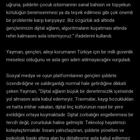
uğruna, şiddetin çocuk istismarının sanal bahisin ve topyekun
kötülüğün benimsenmesi ya da teşvik edilmesi gibi çok önemli
bir problemle karşı karşıyayız. Biz özgürlük adı altında
gençlerimizin dijital ağların, algoritmaların kuşatması altında
rehin kalmasını asla istemiyoruz.” ifadelerini kullandı.
Yayman, gençleri, aileyi korumanın Türkiye için bir milli güvenlik
meselesi olduğunu ve asla geri adım atılmayacağını vurguladı.
Sosyal medya ve oyun platformlarının gençleri şiddete
özendirdiğine ve saldırganlığı normal hale getirdiğine dikkati
çeken Yayman, “Dijital ağların büyük bir denetimsizlik içerisinde
yol almasını asla kabul edemeyiz. Travmalar, kaygı bozuklukları
ve hatta intihar vakaları, dijital linç kültürünün nasıl bir yere
evrildiğini ortaya koymaktadır. Dijital zorbalığın engellenmesi bir
tercih değil, zorunluluk haline gelmiştir. Teknoloji hayatımızı
kolaylaştırmalıdır. İnsanı yalnızlaştıran, şiddete yönelten ve
psikolojik baskı altına alan bu dijitalleşme asla kabul edilemez