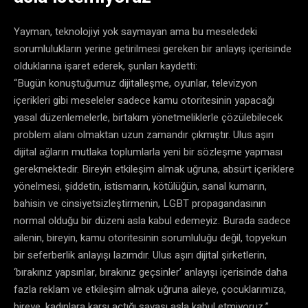
Yayman, teknolojiyi yok saymayan ama bu meseledeki
sorumlulukların yerine getirilmesi gereken bir anlayış içerisinde
olduklarına işaret ederek, şunları kaydetti:
“Bugün konuştuğumuz dijitalleşme, oyunlar, televizyon
içerikleri gibi meseleler sadece kamu otoritesinin yapacağı
yasal düzenlemelerle, birtakım yönetmeliklerle çözülebilecek
problem alanı olmaktan uzun zamandır çıkmıştır. Ulus aşırı
dijital ağların mutlaka toplumlarla yeni bir sözleşme yapması
gerekmektedir. Bireyin etkileşim almak uğruna, absürt içeriklere
yönelmesi, şiddetin, istismarın, kötülüğün, sanal kumarın,
bahisin ve cinsiyetsizleştirmenin, LGBT propagandasının
normal olduğu bir düzeni asla kabul edemeyiz. Burada sadece
ailenin, bireyin, kamu otoritesinin sorumluluğu değil, topyekun
bir seferberlik anlayışı lazımdır. Ulus aşırı dijital şirketlerin,
‘bırakınız yapsınlar, bırakınız geçsinler’ anlayışı içerisinde daha
fazla reklam ve etkileşim almak uğruna aileye, çocuklarımıza,
bireye, kadınlara karşı açtığı savaşı asla kabul etmiyoruz.”