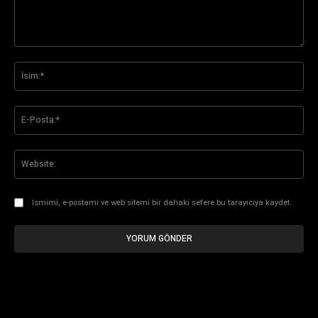
Yorum:
İsi
E-
Pos
Web
Ismimi, e-postamı ve web sitemi bir dahaki sefere bu tarayıcıya kaydet.