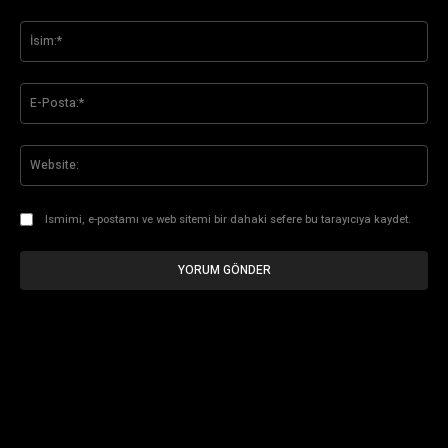
Yorum:
İsi
E-
Pos
Web
Ismimi, e-postamı ve web sitemi bir dahaki sefere bu tarayıcıya kaydet.