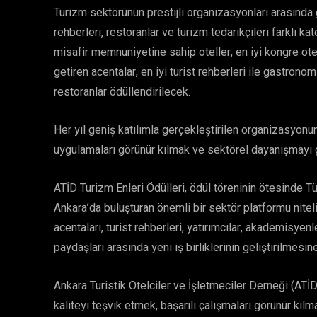
Turizm sektörünün prestijli organizasyonları arasında g
rehberleri, restoranlar ve turizm tedarikçileri farklı
misafir memnuniyetine sahip oteller, en iyi kongre otell
getiren acentalar, en iyi turist rehberleri ile gastrono
restoranlar ödüllendirilecek.
Her yıl geniş katılımla gerçekleştirilen organizasyonu
uygulamaları görünür kılmak ve sektörel dayanışmayı 
ATİD Turizm Enleri Ödülleri, ödül töreninin ötesinde Tü
Ankara’da buluşturan önemli bir sektör platformu niteli
acentaları, turist rehberleri, yatırımcılar, akademisyenl
paydaşları arasında yeni iş birliklerinin geliştirilmesi
Ankara Turistik Otelciler ve İşletmeciler Derneği (AT
kaliteyi teşvik etmek, başarılı çalışmaları görünür kıl