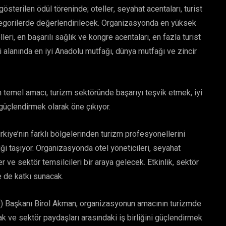
österilen ödül töreninde; oteller, seyahat acentaları, turist
 kategorilerde değerlendirilecek. Organizasyonda en yüksek
eri, en başarılı sağlık ve kongre acentaları, en fazla turist
mi alanında en iyi Anadolu mutfağı, dünya mutfağı ve zincir
n temel amacı, turizm sektöründe başarıyı teşvik etmek, iyi
güçlendirmek olarak öne çıkıyor.
rkiye’nin farklı bölgelerinden turizm profesyonellerini
ği taşıyor. Organizasyonda otel yöneticileri, seyahat
er ve sektör temsilcileri bir araya gelecek. Etkinlik, sektör
ne de katkı sunacak.
İD) Başkanı Birol Akman, organizasyonun amacının turizmde
mak ve sektör paydaşları arasındaki iş birliğini güçlendirmek