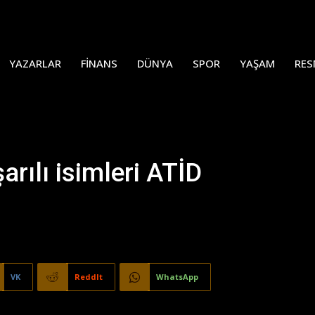
YAZARLAR
FINANS
DÜNYA
SPOR
YAŞAM
RES
rılı isimleri ATİD
VK
ReddIt
WhatsApp