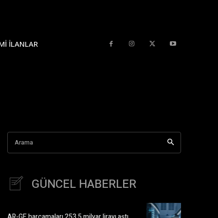
MI İLANLAR
Arama
GÜNCEL HABERLER
AR-GE harcamaları 253,5 milyar lirayı aştı