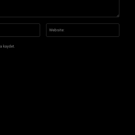
E-
Website
Posta:*
a kaydet.