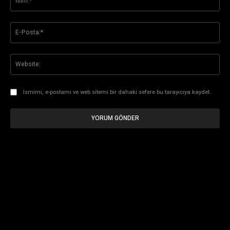
E-
Pos
Web
Ismimi, e-postamı ve web sitemi bir dahaki sefere bu tarayıcıya kaydet.