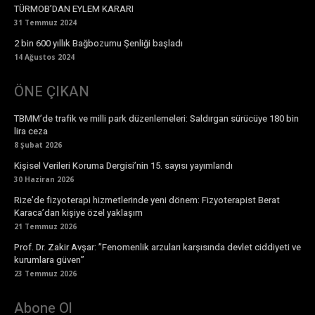
TÜRMOB’DAN EYLEM KARARI
31 Temmuz 2024
2 bin 600 yıllık Bağbozumu Şenliği başladı
14 Ağustos 2024
ÖNE ÇIKAN
TBMM’de trafik ve milli park düzenlemeleri: Saldırgan sürücüye 180 bin
lira ceza
8 Şubat 2026
Kişisel Verileri Koruma Dergisi’nin 15. sayısı yayımlandı
30 Haziran 2026
Rize’de fizyoterapi hizmetlerinde yeni dönem: Fizyoterapist Berat
Karaca’dan kişiye özel yaklaşım
21 Temmuz 2026
Prof. Dr. Zakir Avşar: ”Fenomenlik arzuları karşısında devlet ciddiyeti ve
kurumlara güven”
23 Temmuz 2026
Abone Ol