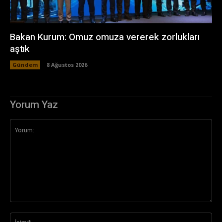
Bakan Kurum: Omuz omuza vererek zorlukları
aştık
Gündem
8 Ağustos 2026
Yorum Yaz
Yorum:
İsi