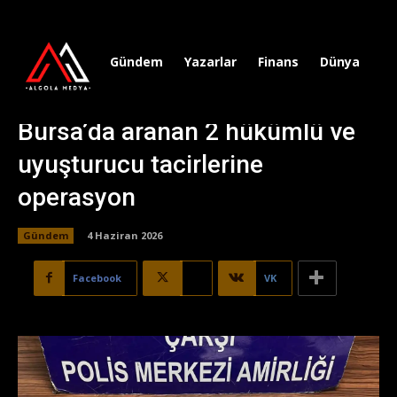
Gündem
Yazarlar
Finans
Dünya
Sp
Bursa’da aranan 2 hükümlü ve
uyuşturucu tacirlerine
operasyon
Gündem
4 Haziran 2026
Facebook
X
VK