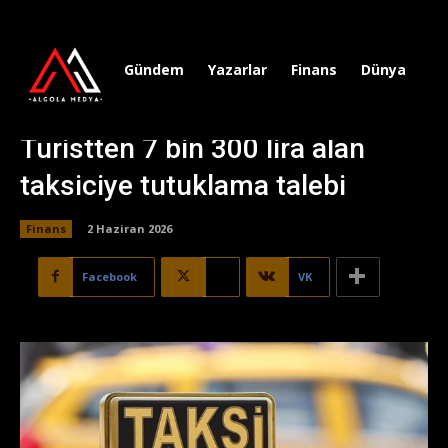
Gündem
Yazarlar
Finans
Dünya
Sp
Turistten 7 bin 300 lira alan
taksiciye tutuklama talebi
Finans
2 Haziran 2026
Facebook
X
VK