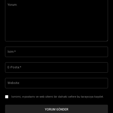
Yorum:
İsi
E-
Pos
Web
Ismimi, e-postamı ve web sitemi bir dahaki sefere bu tarayıcıya kaydet.