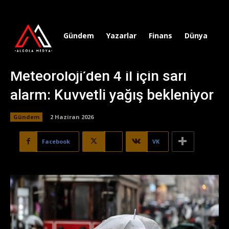
Gündem
Yazarlar
Finans
Dünya
Sp
Meteoroloji’den 4 il için sarı
alarm: Kuvvetli yağış bekleniyor
Gündem
2 Haziran 2026
Facebook
X
VK