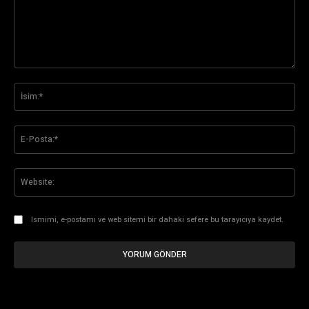
Yorum:
İsi
E-
Pos
Web
Ismimi, e-postamı ve web sitemi bir dahaki sefere bu tarayıcıya kaydet.