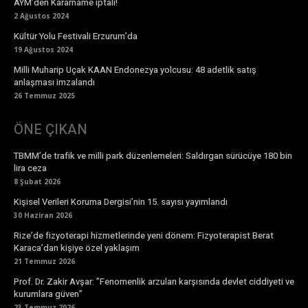
AYM’den Kararname iptali!
2 Ağustos 2024
Kültür Yolu Festivali Erzurum’da
19 Ağustos 2024
Milli Muharip Uçak KAAN Endonezya yolcusu: 48 adetlik satış
anlaşması imzalandı
26 Temmuz 2025
ÖNE ÇIKAN
TBMM’de trafik ve milli park düzenlemeleri: Saldırgan sürücüye 180 bin
lira ceza
8 Şubat 2026
Kişisel Verileri Koruma Dergisi’nin 15. sayısı yayımlandı
30 Haziran 2026
Rize’de fizyoterapi hizmetlerinde yeni dönem: Fizyoterapist Berat
Karaca’dan kişiye özel yaklaşım
21 Temmuz 2026
Prof. Dr. Zakir Avşar: ”Fenomenlik arzuları karşısında devlet ciddiyeti ve
kurumlara güven”
23 Temmuz 2026