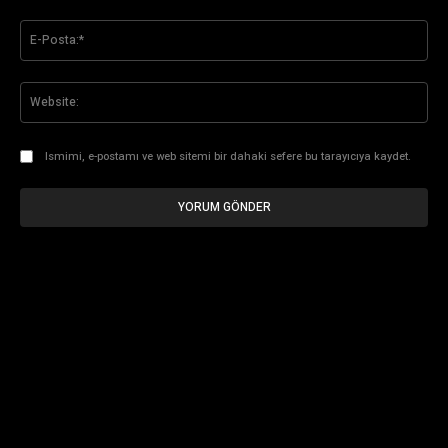
E-
Pos
Web
Ismimi, e-postamı ve web sitemi bir dahaki sefere bu tarayıcıya kaydet.