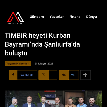
Gündem
Yazarlar
Finans
Dünya
Sp
TİMBİR heyeti Kurban
Bayramı’nda Şanlıurfa’da
buluştu
Yaşam Haberleri
28 Mayıs 2026
Facebook
X
VK