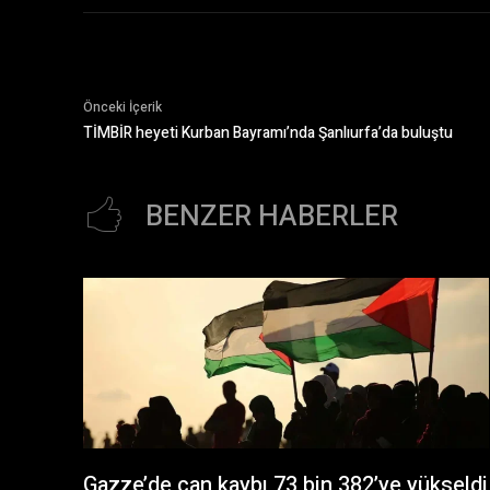
Önceki İçerik
TİMBİR heyeti Kurban Bayramı’nda Şanlıurfa’da buluştu
BENZER HABERLER
Gazze’de can kaybı 73 bin 382’ye yükseldi