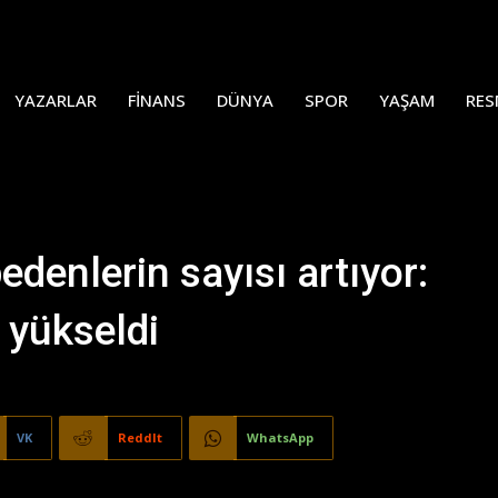
YAZARLAR
FINANS
DÜNYA
SPOR
YAŞAM
RES
denlerin sayısı artıyor:
 yükseldi
VK
ReddIt
WhatsApp