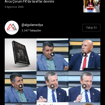
Arca Çorum FK’da taraftar devrimi
6 Ağustos 2026
@algolamedya
Takip Et
2.347
Takipçiler