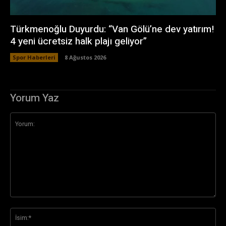
Türkmenoğlu Duyurdu: “Van Gölü’ne dev yatırım!
4 yeni ücretsiz halk plajı geliyor”
Spor Haberleri
8 Ağustos 2026
Yorum Yaz
Yorum:
İsi