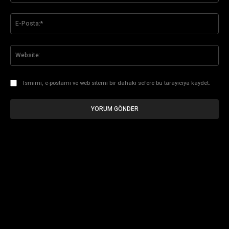
E-
Pos
Web
Ismimi, e-postamı ve web sitemi bir dahaki sefere bu tarayıcıya kaydet.