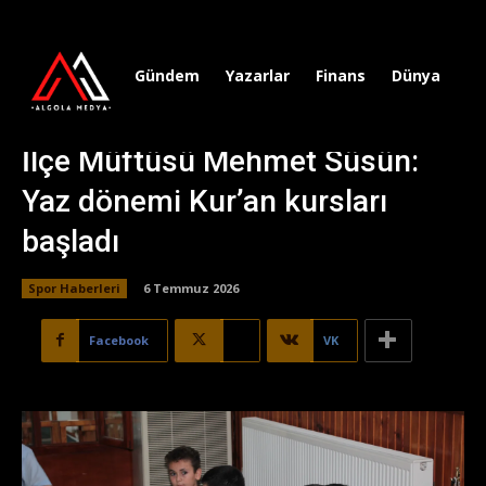
Gündem
Yazarlar
Finans
Dünya
Sp
İlçe Müftüsü Mehmet Süsün:
Yaz dönemi Kur’an kursları
başladı
Spor Haberleri
6 Temmuz 2026
Facebook
X
VK