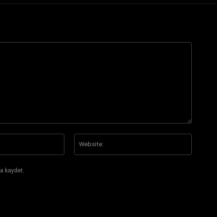
E-
Website
Posta:*
a kaydet.