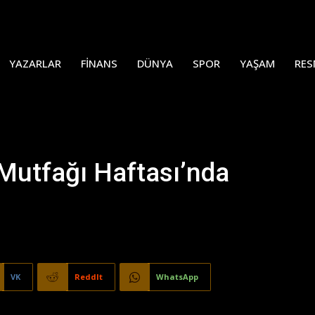
YAZARLAR
FINANS
DÜNYA
SPOR
YAŞAM
RES
k Mutfağı Haftası’nda
VK
ReddIt
WhatsApp