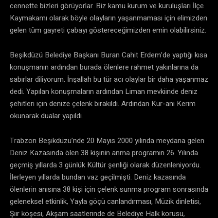
cennette bizleri görüyorlar. Biz kamu kurum ve kuruluşları İlçe
Kaymakamı olarak böyle olayların yaşanmaması için elimizden
gelen tüm gayreti çabayı göstereceğimizden emin olabilirsiniz.
Beşikdüzü Belediye Başkanı Buran Cahit Erdem’de yaptığı kısa
konuşmanın ardından burada ölenlere rahmet yakınlarına da
sabırlar diliyorum. İnşallah bu tür acı olaylar bir daha yaşanmaz
dedi. Yapılan konuşmaların ardından Liman mevkiinde deniz
şehitleri için denize çelenk bırakıldı. Ardından Kur-anı Kerim
okunarak dualar yapıldı.
Trabzon Beşikdüzü’nde 20 Mayıs 2000 yılında meydana gelen
Deniz Kazasında ölen 38 kişinin anma programın 26. Yılında
geçmiş yıllarda 3 günlük Kültür şenliği olarak düzenleniyordu.
İlerleyen yıllarda bundan vaz geçilmişti. Deniz kazasında
ölenlerin anısına 38 kişi için çelenk sunma program sonrasında
geleneksel etkinlik, Yayla göçü canlandırması, Müzik dinletisi,
Şiir köşesi, Akşam saatlerinde de Belediye Halk korusu,