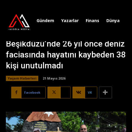
Gündem
Yazarlar
Finans
Dünya
Sp
Beşikdüzü’nde 26 yıl önce deniz
faciasında hayatını kaybeden 38
kişi unutulmadı
Yaşam Haberleri
21 Mayıs 2026
Facebook
X
VK