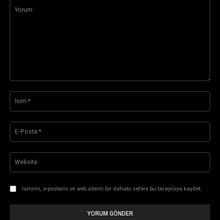
Yorum:
İsi
E-
Pos
Web
Ismimi, e-postamı ve web sitemi bir dahaki sefere bu tarayıcıya kaydet.