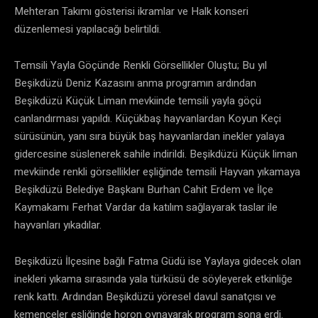
Mehteran Takımı gösterisi ikramlar ve Halk konseri
düzenlemesi yapılacağı belirtildi.
Temsili Yayla Göçünde Renkli Görsellikler Oluştu; Bu yıl
Beşikdüzü Deniz Kazasını anma programın ardından
Beşikdüzü Küçük Liman mevkiinde temsili yayla göçü
canlandırması yapıldı. Küçükbaş hayvanlardan Koyun Keçi
sürüsünün, yanı sıra büyük baş hayvanlardan inekler yalaya
gidercesine süslenerek sahile indirildi. Beşikdüzü Küçük liman
mevkiinde renkli görsellikler eşliğinde temsili Hayvan yıkamaya
Beşikdüzü Belediye Başkanı Burhan Cahit Erdem ve İlçe
Kaymakamı Ferhat Vardar da katılım sağlayarak taslar ile
hayvanları yıkadılar.
Beşikdüzü İlçesine bağlı Fatma Güdü ise Yaylaya gidecek olan
inekleri yıkama sırasında yala türküsü de söyleyerek etkinliğe
renk kattı. Ardından Beşikdüzü yöresel davul sanatçısı ve
kemençeler eşliğinde horon oynayarak program sona erdi.