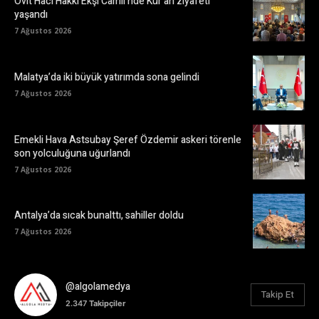
Ovit Hacı Hakkı Ekşi Camii’nde Kur’an ziyafeti
yaşandı
7 Ağustos 2026
Malatya’da iki büyük yatırımda sona gelindi
7 Ağustos 2026
Emekli Hava Astsubay Şeref Özdemir askeri törenle
son yolculuğuna uğurlandı
7 Ağustos 2026
Antalya’da sıcak bunalttı, sahiller doldu
7 Ağustos 2026
@algolamedya
Takip Et
2.347
Takipçiler