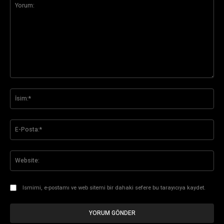
Yorum:
İsi
E-
Pos
Web
Ismimi, e-postamı ve web sitemi bir dahaki sefere bu tarayıcıya kaydet.