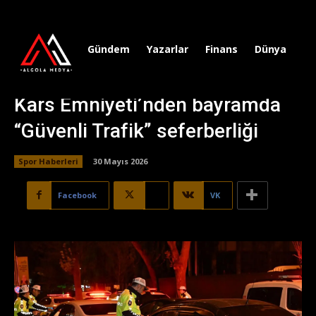
Gündem
Yazarlar
Finans
Dünya
Sp
Kars Emniyeti’nden bayramda
“Güvenli Trafik” seferberliği
Spor Haberleri
30 Mayıs 2026
Facebook
X
VK