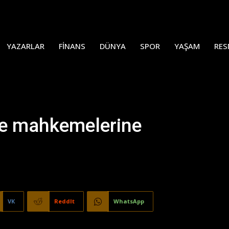
YAZARLAR
FINANS
DÜNYA
SPOR
YAŞAM
RES
ye mahkemelerine
VK
ReddIt
WhatsApp