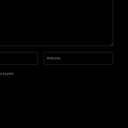
E-
Website
Posta:*
a kaydet.