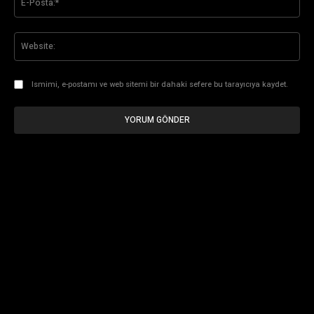
Pos
Web
Ismimi, e-postamı ve web sitemi bir dahaki sefere bu tarayıcıya kaydet.