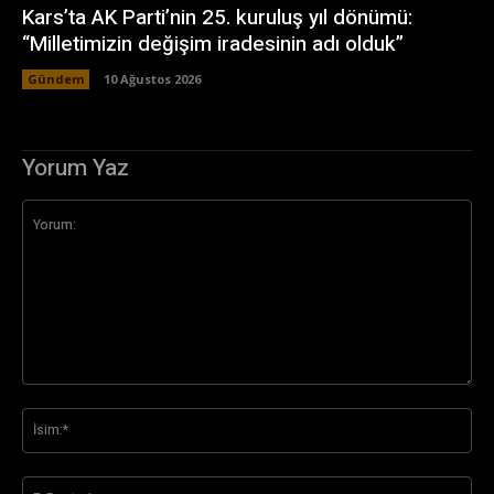
Kars’ta AK Parti’nin 25. kuruluş yıl dönümü:
“Milletimizin değişim iradesinin adı olduk”
Gündem
10 Ağustos 2026
Yorum Yaz
Yorum:
İsi
E-