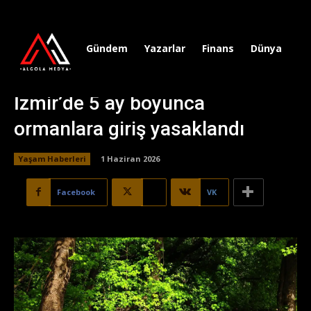
Gündem
Yazarlar
Finans
Dünya
Sp
İzmir’de 5 ay boyunca
ormanlara giriş yasaklandı
Yaşam Haberleri
1 Haziran 2026
Facebook
X
VK