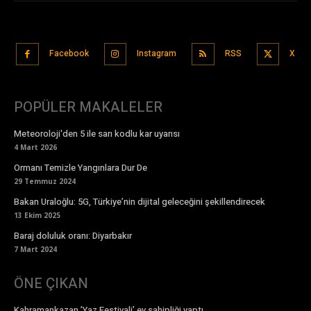
Facebook
Instagram
RSS
X
POPÜLER MAKALELER
Meteoroloji'den 5 ile sarı kodlu kar uyarısı
4 Mart 2026
Ormanı Temizle Yangınlara Dur De
29 Temmuz 2024
Bakan Uraloğlu: 5G, Türkiye’nin dijital geleceğini şekillendirecek
13 Ekim 2025
Baraj doluluk oranı: Diyarbakır
7 Mart 2024
ÖNE ÇIKAN
Kahramankazan ’Yaz Festivali’ ev sahipliği yaptı