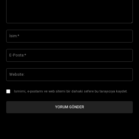
Yorum:
İsi
E-
Pos
Web
Ismimi, e-postamı ve web sitemi bir dahaki sefere bu tarayıcıya kaydet.