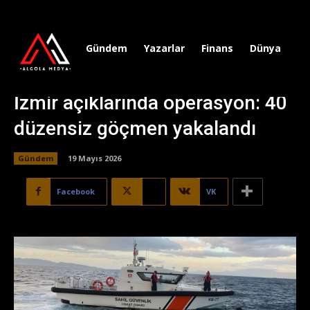
Gündem
Yazarlar
Finans
Dünya
Sp
İzmir açıklarında operasyon: 40
düzensiz göçmen yakalandı
Gündem
19 Mayıs 2026
Facebook
X
VK