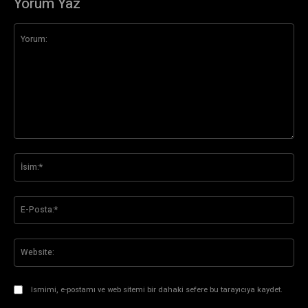
Yorum Yaz
Yorum:
İsi
E-
Pos
Web
Ismimi, e-postamı ve web sitemi bir dahaki sefere bu tarayıcıya kaydet.