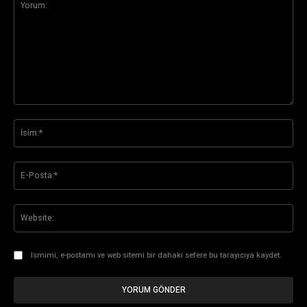
Yorum:
İsi
E-
Pos
Web
Ismimi, e-postamı ve web sitemi bir dahaki sefere bu tarayıcıya kaydet.