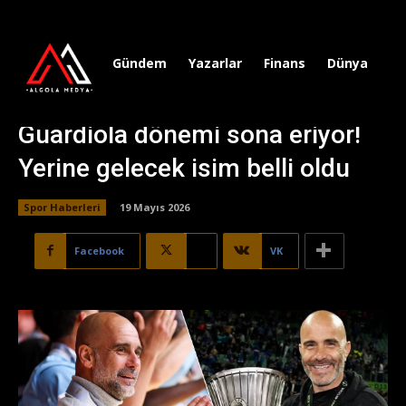
Gündem
Yazarlar
Finans
Dünya
Sp
Guardiola dönemi sona eriyor!
Yerine gelecek isim belli oldu
Spor Haberleri
19 Mayıs 2026
Facebook
X
VK