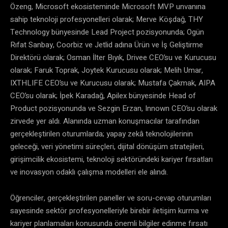
Özeng, Microsoft ekosisteminde Microsoft MVP unvanına
sahip teknoloji profesyonelleri olarak; Merve Köşdağ, THY
Technology bünyesinde Lead Project pozisyonunda; Ogün
Rıfat Sanbay, Coorbiz ve Jetlid adına Ürün ve İş Geliştirme
Direktörü olarak; Osman İlter Bıyık, Drivee CEO’su ve Kurucusu
olarak; Faruk Toprak, Joytek Kurucusu olarak; Melih Umar,
IXTHLIFE CEO’su ve Kurucusu olarak; Mustafa Çakmak, AIPA
CEO’su olarak; İpek Karadağ, Apilex bünyesinde Head of
Product pozisyonunda ve Sezgin Erzan, Innown CEO’su olarak
zirvede yer aldı. Alanında uzman konuşmacılar tarafından
gerçekleştirilen oturumlarda; yapay zekâ teknolojilerinin
geleceği, veri yönetimi süreçleri, dijital dönüşüm stratejileri,
girişimcilik ekosistemi, teknoloji sektöründeki kariyer fırsatları
ve inovasyon odaklı çalışma modelleri ele alındı.
Öğrenciler, gerçekleştirilen paneller ve soru-cevap oturumları
sayesinde sektör profesyonelleriyle birebir iletişim kurma ve
kariyer planlamaları konusunda önemli bilgiler edinme fırsatı