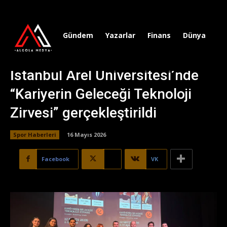
Gündem
Yazarlar
Finans
Dünya
Sp
İstanbul Arel Üniversitesi’nde
“Kariyerin Geleceği Teknoloji
Zirvesi” gerçekleştirildi
Spor Haberleri
16 Mayıs 2026
Facebook
X
VK