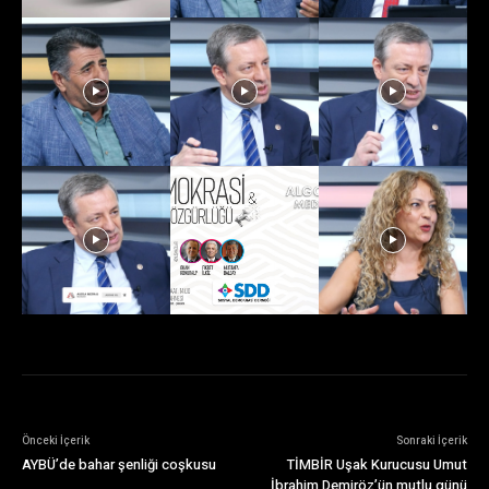
Önceki İçerik
Sonraki İçerik
AYBÜ’de bahar şenliği coşkusu
TİMBİR Uşak Kurucusu Umut
İbrahim Demiröz’ün mutlu günü