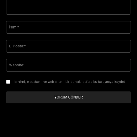
Yorum:
İsi
E-
Pos
Web
Ismimi, e-postamı ve web sitemi bir dahaki sefere bu tarayıcıya kaydet.