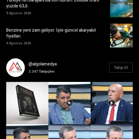
Türkiye’nin barajlarında son durum: Doluluk oranı
yüzde 63,6
9 Ağustos 2026
Benzine yeni zam geliyor: İşte güncel akaryakıt
fiyatları
9 Ağustos 2026
@algolamedya
Takip Et
2.347
Takipçiler