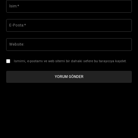
İsi
E-
Pos
Web
Ismimi, e-postamı ve web sitemi bir dahaki sefere bu tarayıcıya kaydet.