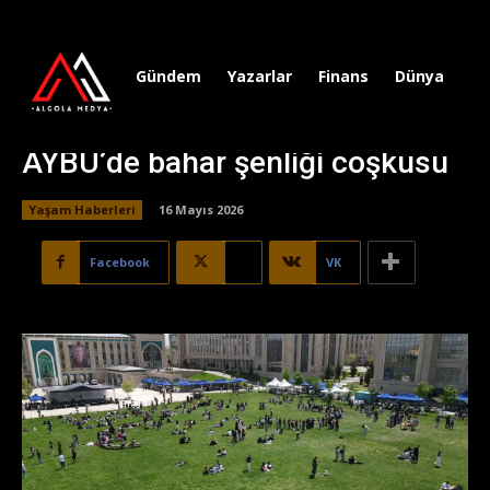
Gündem
Yazarlar
Finans
Dünya
Sp
AYBÜ’de bahar şenliği coşkusu
Yaşam Haberleri
16 Mayıs 2026
Facebook
X
VK