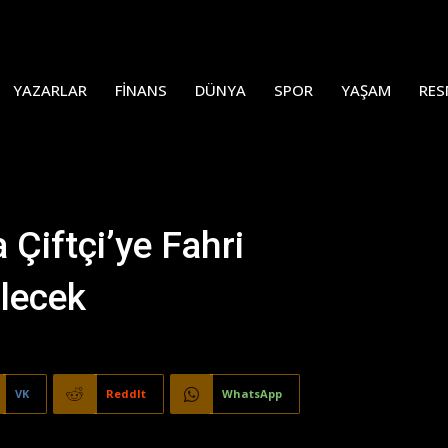
YAZARLAR
FINANS
DÜNYA
SPOR
YAŞAM
RES
 Çiftçi’ye Fahri
ilecek
VK
ReddIt
WhatsApp