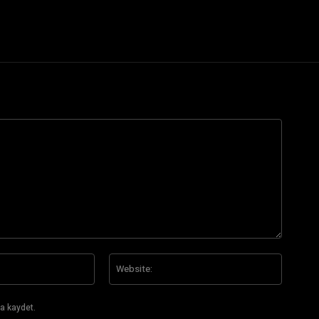
E-
Website
Posta:*
a kaydet.