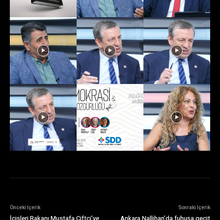
Önceki İçerik
Sonraki İçerik
İçişleri Bakanı Mustafa Çiftçi’ye
Ankara Nallıhan’da fuhuşa geçit