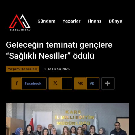
Gündem
Yazarlar
Finans
Dünya
Sp
Geleceğin teminatı gençlere
“Sağlıklı Nesiller” ödülü
Yaşam Haberleri
3 Haziran 2026
Facebook
X
VK