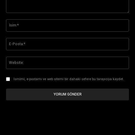
Yorum:
İsi
E-
Pos
Web
Ismimi, e-postamı ve web sitemi bir dahaki sefere bu tarayıcıya kaydet.