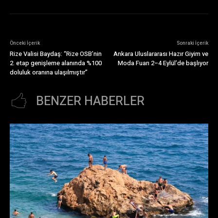
Önceki İçerik
Sonraki İçerik
Rize Valisi Baydaş: “Rize OSB’nin
Ankara Uluslararası Hazır Giyim ve
2. etap genişleme alanında %100
Moda Fuarı 2–4 Eylül’de başlıyor
doluluk oranına ulaşılmıştır”
BENZER HABERLER