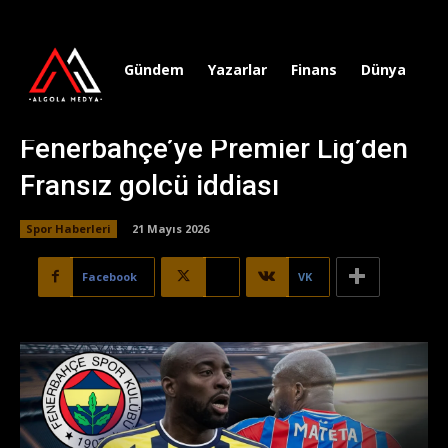
Gündem
Yazarlar
Finans
Dünya
Sp
Fenerbahçe’ye Premier Lig’den
Fransız golcü iddiası
Spor Haberleri
21 Mayıs 2026
Facebook
X
VK