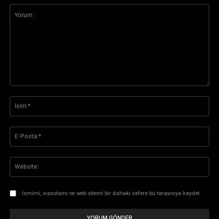
Yorum:
İsi
E-
Pos
Web
Ismimi, e-postamı ve web sitemi bir dahaki sefere bu tarayıcıya kaydet.