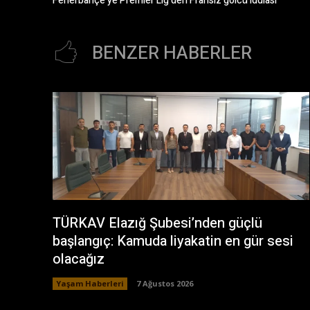
Fenerbahçe’ye Premier Lig’den Fransız golcü iddiası
BENZER HABERLER
TÜRKAV Elazığ Şubesi’nden güçlü
başlangıç: Kamuda liyakatin en gür sesi
olacağız
Yaşam Haberleri
7 Ağustos 2026