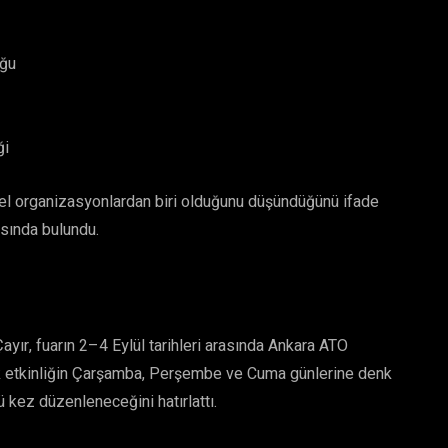
uğu
ği
rel organizasyonlardan biri olduğunu düşündüğünü ifade
ısında bulundu.
yır, fuarın 2–4 Eylül tarihleri arasında Ankara ATO
lük etkinliğin Çarşamba, Perşembe ve Cuma günlerine denk
kez düzenleneceğini hatırlattı.