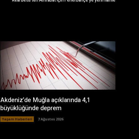
Real Betis’ten Amrabat için Fenerbahçe’ye yeni hamle
Akdeniz’de Muğla açıklarında 4,1
büyüklüğünde deprem
Yaşam Haberleri
7 Ağustos 2026