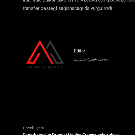
İran, Irak, Balkan ülkeleri ve Azerbaycan gibi pazarlara
transfer desteği sağlanacağı da vurgulandı.
Editör
https://algolahaber.com
Önceki İçerik