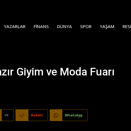
YAZARLAR
FINANS
DÜNYA
SPOR
YAŞAM
RES
azır Giyim ve Moda Fuarı
VK
ReddIt
WhatsApp