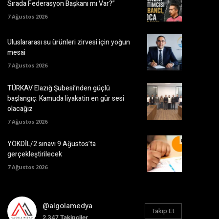
Sırada Federasyon Başkanı mı Var?”
7 Ağustos 2026
Uluslararası su ürünleri zirvesi için yoğun
mesai
7 Ağustos 2026
TÜRKAV Elazığ Şubesi’nden güçlü
başlangıç: Kamuda liyakatin en gür sesi
olacağız
7 Ağustos 2026
YÖKDİL/2 sınavı 9 Ağustos’ta
gerçekleştirilecek
7 Ağustos 2026
@algolamedya
Takip Et
2.347
Takipçiler