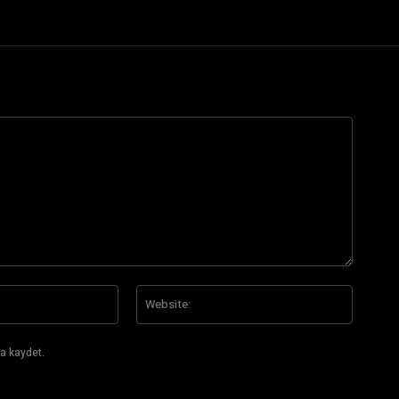
E-
Website
Posta:*
a kaydet.