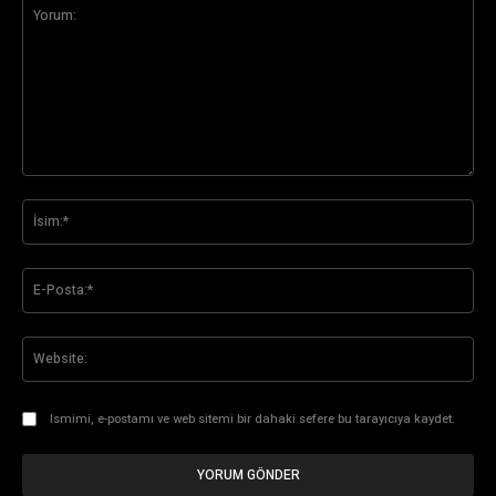
Yorum:
İsi
E-
Pos
Web
Ismimi, e-postamı ve web sitemi bir dahaki sefere bu tarayıcıya kaydet.