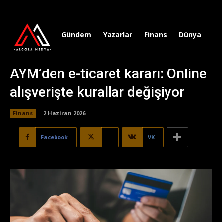
Gündem
Yazarlar
Finans
Dünya
Sp
AYM’den e-ticaret kararı: Online
alışverişte kurallar değişiyor
Finans
2 Haziran 2026
Facebook
X
VK