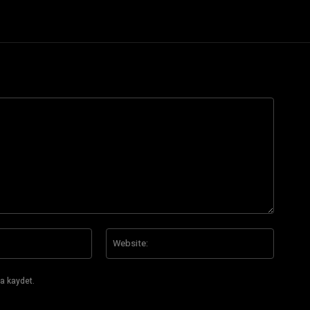
E-
Website
Posta:*
a kaydet.