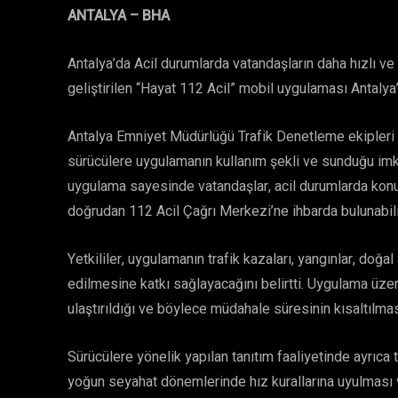
ANTALYA – BHA
Antalya’da Acil durumlarda vatandaşların daha hızlı v
geliştirilen “Hayat 112 Acil” mobil uygulaması Antalya’
Antalya Emniyet Müdürlüğü Trafik Denetleme ekipleri t
sürücülere uygulamanın kullanım şekli ve sunduğu imkanl
uygulama sayesinde vatandaşlar, acil durumlarda konum
doğrudan 112 Acil Çağrı Merkezi’ne ihbarda bulunabili
Yetkililer, uygulamanın trafik kazaları, yangınlar, doğal
edilmesine katkı sağlayacağını belirtti. Uygulama üzerin
ulaştırıldığı ve böylece müdahale süresinin kısaltılmas
Sürücülere yönelik yapılan tanıtım faaliyetinde ayrıca 
yoğun seyahat dönemlerinde hız kurallarına uyulması ve 