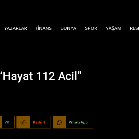
YAZARLAR
FINANS
DÜNYA
SPOR
YAŞAM
RES
“Hayat 112 Acil”
VK
ReddIt
WhatsApp