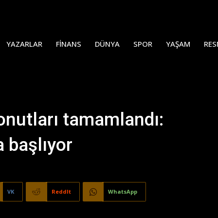
YAZARLAR
FINANS
DÜNYA
SPOR
YAŞAM
RES
onutları tamamlandı:
 başlıyor
VK
ReddIt
WhatsApp