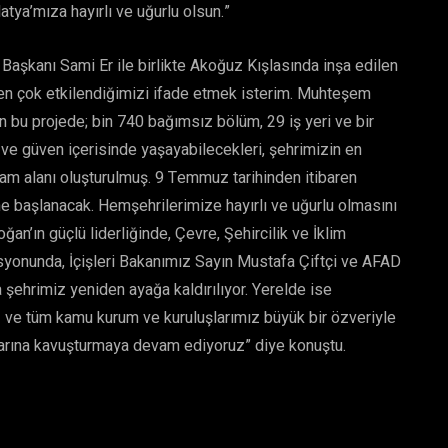
tya’mıza hayırlı ve uğurlu olsun.”
aşkanı Sami Er ile birlikte Akoğuz Kışlasında inşa edilen
ten çok etkilendiğimizi ifade etmek isterim. Muhteşem
en bu projede; bin 740 bağımsız bölüm, 29 iş yeri ve bir
e güven içerisinde yaşayabilecekleri, şehrimizin en
şam alanı oluşturulmuş. 9 Temmuz tarihinden itibaren
ne başlanacak. Hemşehrilerimize hayırlı ve uğurlu olmasını
n’ın güçlü liderliğinde, Çevre, Şehircilik ve İklim
syonunda, İçişleri Bakanımız Sayın Mustafa Çiftçi ve AFAD
a şehrimiz yeniden ayağa kaldırılıyor. Yerelde ise
iz ve tüm kamu kurum ve kuruluşlarımız büyük bir özveriyle
alarına kavuşturmaya devam ediyoruz” diye konuştu.