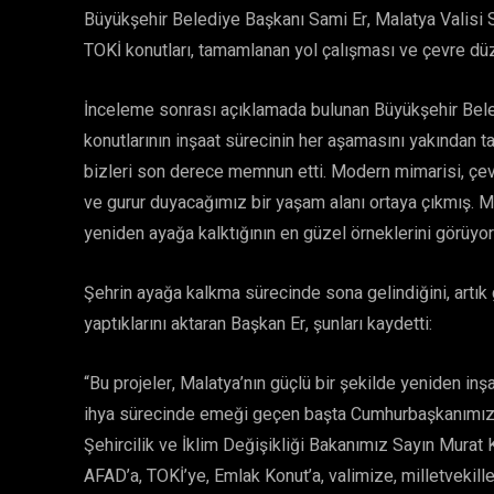
Büyükşehir Belediye Başkanı Sami Er, Malatya Valisi S
TOKİ konutları, tamamlanan yol çalışması ve çevre dü
İnceleme sonrası açıklamada bulunan Büyükşehir Bele
konutlarının inşaat sürecinin her aşamasını yakından 
bizleri son derece memnun etti. Modern mimarisi, çev
ve gurur duyacağımız bir yaşam alanı ortaya çıkmış. M
yeniden ayağa kalktığının en güzel örneklerini görüyoru
Şehrin ayağa kalkma sürecinde sona gelindiğini, artık
yaptıklarını aktaran Başkan Er, şunları kaydetti:
“Bu projeler, Malatya’nın güçlü bir şekilde yeniden in
ihya sürecinde emeği geçen başta Cumhurbaşkanımız
Şehircilik ve İklim Değişikliği Bakanımız Sayın Murat 
AFAD’a, TOKİ’ye, Emlak Konut’a, valimize, milletveki