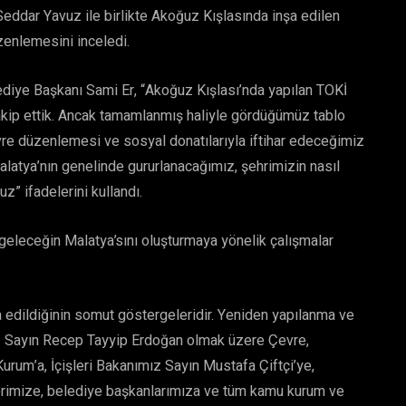
eddar Yavuz ile birlikte Akoğuz Kışlasında inşa edilen
zenlemesini inceledi.
diye Başkanı Sami Er, “Akoğuz Kışlası’nda yapılan TOKİ
takip ettik. Ancak tamamlanmış haliyle gördüğümüz tablo
re düzenlemesi ve sosyal donatılarıyla iftihar edeceğimiz
alatya’nın genelinde gururlanacağımız, şehrimizin nasıl
z” ifadelerini kullandı.
 geleceğin Malatya’sını oluşturmaya yönelik çalışmalar
şa edildiğinin somut göstergeleridir. Yeniden yapılanma ve
 Sayın Recep Tayyip Erdoğan olmak üzere Çevre,
Kurum’a, İçişleri Bakanımız Sayın Mustafa Çiftçi’ye,
llerimize, belediye başkanlarımıza ve tüm kamu kurum ve