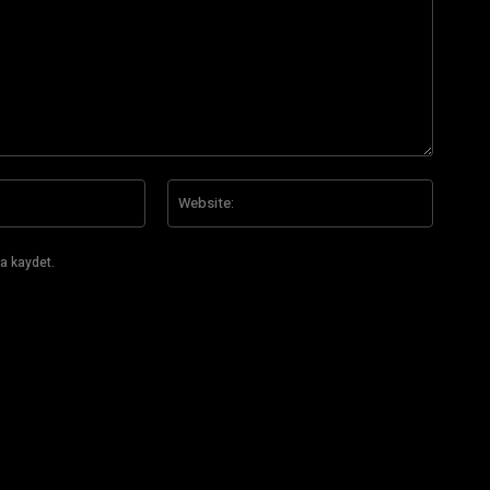
E-
Website
Posta:*
a kaydet.