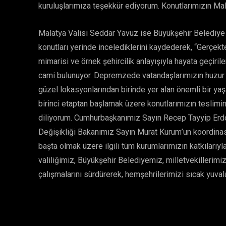
kuruluşlarımıza teşekkür ediyorum. Konutlarımızın Mala
Malatya Valisi Seddar Yavuz ise Büyükşehir Belediye B
konutları yerinde incelediklerini kaydederek, “Gerçek
mimarisi ve örnek şehircilik anlayışıyla hayata geçiril
cami bulunuyor. Depremzede vatandaşlarımızın huzur v
güzel lokasyonlarından birinde yer alan önemli bir ya
birinci etaptan başlamak üzere konutlarımızın teslimi
diliyorum. Cumhurbaşkanımız Sayın Recep Tayyip Erdoğa
Değişikliği Bakanımız Sayın Murat Kurum’un koordina
başta olmak üzere ilgili tüm kurumlarımızın katkılarıyl
valiliğimiz, Büyükşehir Belediyemiz, milletvekillerim
çalışmalarını sürdürerek, hemşehrilerimizi sıcak yuv