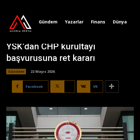
Gündem
Yazarlar
Finans
Dünya
Sp
YSK’dan CHP kurultayı
başvurusuna ret kararı
Gündem
22 Mayıs 2026
Facebook
X
VK