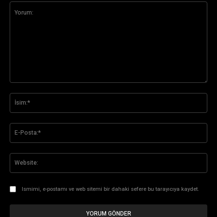
Yorum:
İsi
E-
Pos
Web
Ismimi, e-postamı ve web sitemi bir dahaki sefere bu tarayıcıya kaydet.