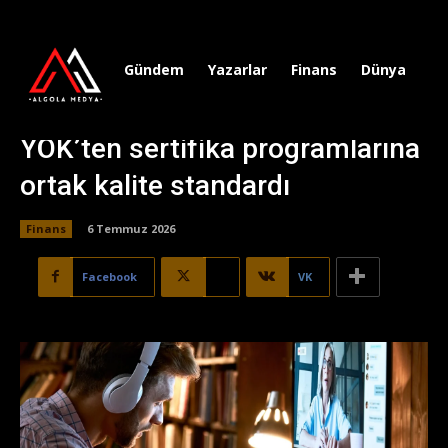
Gündem
Yazarlar
Finans
Dünya
Sp
YÖK’ten sertifika programlarına
ortak kalite standardı
Finans
6 Temmuz 2026
Facebook
X
VK