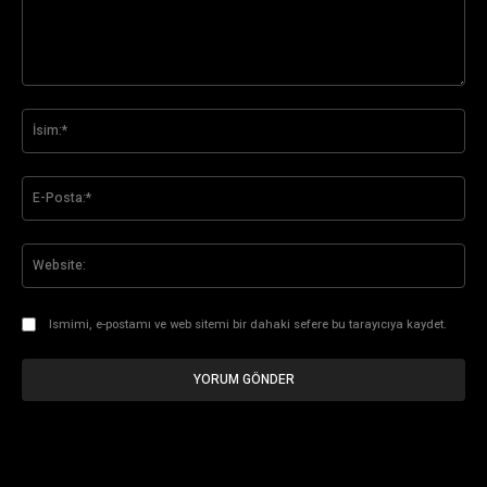
Yorum:
İsi
E-
Pos
Web
Ismimi, e-postamı ve web sitemi bir dahaki sefere bu tarayıcıya kaydet.