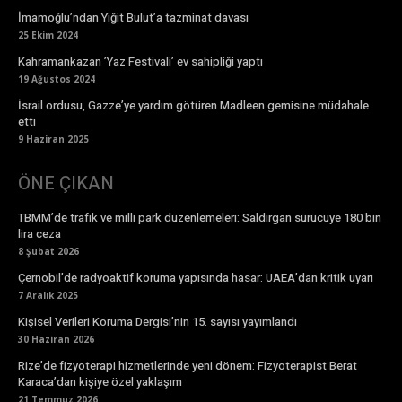
İmamoğlu’ndan Yiğit Bulut’a tazminat davası
25 Ekim 2024
Kahramankazan ’Yaz Festivali’ ev sahipliği yaptı
19 Ağustos 2024
İsrail ordusu, Gazze’ye yardım götüren Madleen gemisine müdahale
etti
9 Haziran 2025
ÖNE ÇIKAN
TBMM’de trafik ve milli park düzenlemeleri: Saldırgan sürücüye 180 bin
lira ceza
8 Şubat 2026
Çernobil’de radyoaktif koruma yapısında hasar: UAEA’dan kritik uyarı
7 Aralık 2025
Kişisel Verileri Koruma Dergisi’nin 15. sayısı yayımlandı
30 Haziran 2026
Rize’de fizyoterapi hizmetlerinde yeni dönem: Fizyoterapist Berat
Karaca’dan kişiye özel yaklaşım
21 Temmuz 2026