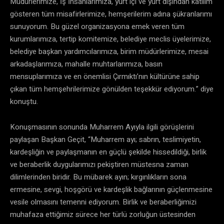
Müdürlerimize, İş İnsanlarımıza, yurt içi ve yurt dışından katılım
gösteren tüm misafirlerimize, hemşerilerim adına şükranlarımı
sunuyorum. Bu güzel organizasyona emek veren tüm
kurumlarımıza, tertip komitemize, belediye meclis üyelerimize,
belediye başkan yardımcılarımıza, birim müdürlerimize, mesai
arkadaşlarımıza, mahalle muhtarlarımıza, basın
mensuplarımıza ve en önemlisi Çırmıktı’nın kültürüne sahip
çıkan tüm hemşehrilerimize gönülden teşekkür ediyorum.” diye
konuştu.
Konuşmasının sonunda Muharrem Ayıyla ilgili görüşlerini
paylaşan Başkan Geçit, “Muharrem ayı; sabrın, teslimiyetin,
kardeşliğin ve paylaşmanın en güçlü şekilde hissedildiği, birlik
ve beraberlik duygularımızı pekiştiren müstesna zaman
dilimlerinden biridir. Bu mübarek ayın; kırgınlıkların sona
ermesine, sevgi, hoşgörü ve kardeşlik bağlarının güçlenmesine
vesile olmasını temenni ediyorum. Birlik ve beraberliğimizi
muhafaza ettiğimiz sürece her türlü zorluğun üstesinden