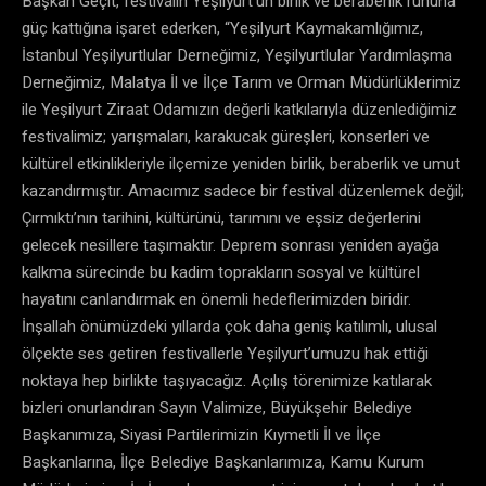
Başkan Geçit, festivalin Yeşilyurt’un birlik ve beraberlik ruhuna
güç kattığına işaret ederken, “Yeşilyurt Kaymakamlığımız,
İstanbul Yeşilyurtlular Derneğimiz, Yeşilyurtlular Yardımlaşma
Derneğimiz, Malatya İl ve İlçe Tarım ve Orman Müdürlüklerimiz
ile Yeşilyurt Ziraat Odamızın değerli katkılarıyla düzenlediğimiz
festivalimiz; yarışmaları, karakucak güreşleri, konserleri ve
kültürel etkinlikleriyle ilçemize yeniden birlik, beraberlik ve umut
kazandırmıştır. Amacımız sadece bir festival düzenlemek değil;
Çırmıktı’nın tarihini, kültürünü, tarımını ve eşsiz değerlerini
gelecek nesillere taşımaktır. Deprem sonrası yeniden ayağa
kalkma sürecinde bu kadim toprakların sosyal ve kültürel
hayatını canlandırmak en önemli hedeflerimizden biridir.
İnşallah önümüzdeki yıllarda çok daha geniş katılımlı, ulusal
ölçekte ses getiren festivallerle Yeşilyurt’umuzu hak ettiği
noktaya hep birlikte taşıyacağız. Açılış törenimize katılarak
bizleri onurlandıran Sayın Valimize, Büyükşehir Belediye
Başkanımıza, Siyasi Partilerimizin Kıymetli İl ve İlçe
Başkanlarına, İlçe Belediye Başkanlarımıza, Kamu Kurum