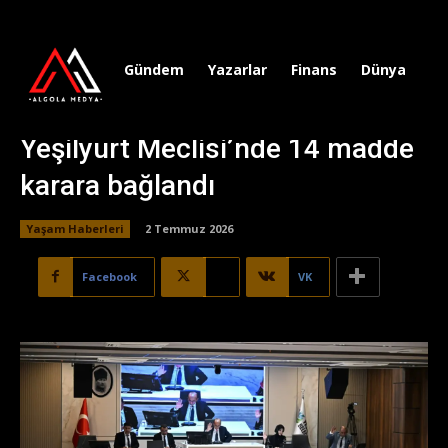
Gündem
Yazarlar
Finans
Dünya
Sp
Yeşilyurt Meclisi’nde 14 madde
karara bağlandı
Yaşam Haberleri
2 Temmuz 2026
Facebook
X
VK