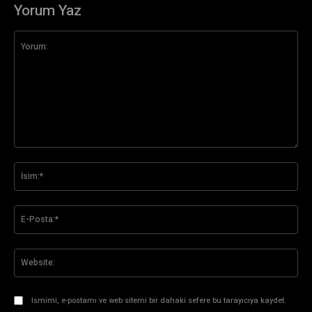
Yorum Yaz
Yorum:
İsi
E-
Pos
Web
Ismimi, e-postamı ve web sitemi bir dahaki sefere bu tarayıcıya kaydet.