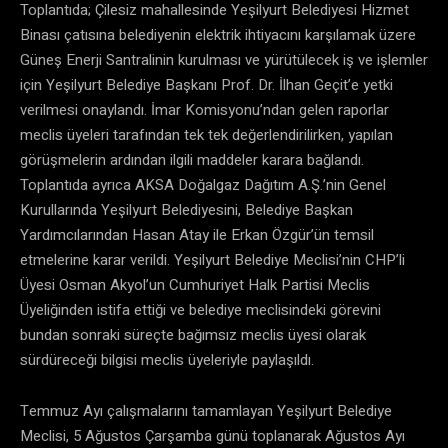
Toplantıda; Çilesiz mahallesinde Yeşilyurt Belediyesi Hizmet
Binası çatısına belediyenin elektrik ihtiyacını karşılamak üzere
Güneş Enerji Santralinin kurulması ve yürütülecek iş ve işlemler
için Yeşilyurt Belediye Başkanı Prof. Dr. İlhan Geçit’e yetki
verilmesi onaylandı. İmar Komisyonu’ndan gelen raporlar
meclis üyeleri tarafından tek tek değerlendirilirken, yapılan
görüşmelerin ardından ilgili maddeler karara bağlandı.
Toplantıda ayrıca AKSA Doğalgaz Dağıtım A.Ş.’nin Genel
Kurullarında Yeşilyurt Belediyesini, Belediye Başkan
Yardımcılarından Hasan Atay ile Erkan Özgür’ün temsil
etmelerine karar verildi. Yeşilyurt Belediye Meclisi’nin CHP’li
Üyesi Osman Akyol’un Cumhuriyet Halk Partisi Meclis
Üyeliğinden istifa ettiği ve belediye meclisindeki görevini
bundan sonraki süreçte bağımsız meclis üyesi olarak
sürdüreceği bilgisi meclis üyeleriyle paylaşıldı.
Temmuz Ayı çalışmalarını tamamlayan Yeşilyurt Belediye
Meclisi, 5 Ağustos Çarşamba günü toplanarak Ağustos Ayı