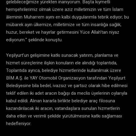
gelebileceğimize yürekten inanıyorum. Başta kıymetli
hemşehrilerimiz olmak üzere aziz milletimizin ve tüm İslam
âleminin Muharrem ayını en kalbi duygularımla tebrik ediyor; bu
mübarek ayın ülkemize, milletimize ve tüm insanlığa sağlık,
huzur, bereket ve hayırlar getirmesini Yüce Allah’tan niyaz
ediyorum.” şeklinde konuştu.
Yeşilyurt’un gelişimine katkı sunacak yatırım, planlama ve
hizmet süreçlerine ilişkin konuların ele alındığı toplantıda,
Toplantıda ayrıca, belediye hizmetlerinde kullanılmak üzere
BİM A.Ş. ile YAY Otomobil Organizasyon tarafından Yeşilyurt
Belediyesine bila bedel, ivazsız ve şartsız olarak hibe edilmesi
teklif edilen iki adet aracın bağışı da meclis üyelerinin oylarıyla
kabul edildi. Alınan kararla birlikte belediye araç filosuna
kazandırılacak iki aracın, vatandaşlara sunulan hizmetlerin
daha etkin ve verimli şekilde yürütülmesine katkı sağlaması
hedefleniyor.