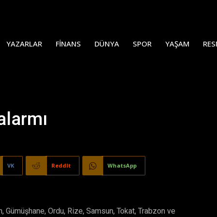
YAZARLAR
FINANS
DÜNYA
SPOR
YAŞAM
RES
alarmı
VK
ReddIt
WhatsApp
, Gümüşhane, Ordu, Rize, Samsun, Tokat, Trabzon ve