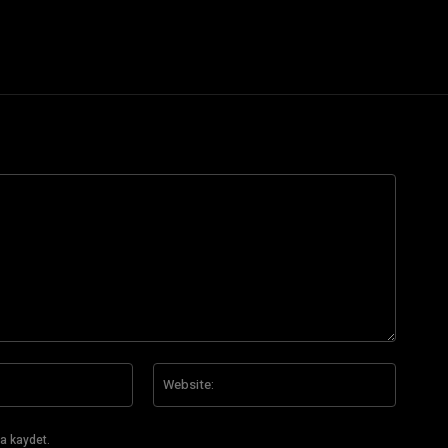
E-
Website
Posta:*
a kaydet.