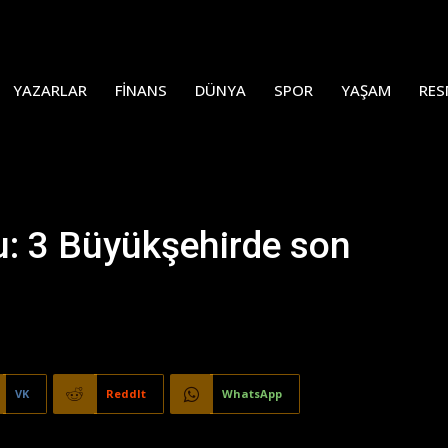
YAZARLAR
FINANS
DÜNYA
SPOR
YAŞAM
RES
u: 3 Büyükşehirde son
VK
ReddIt
WhatsApp