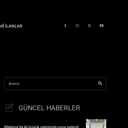
MI İLANLAR
Arama
GÜNCEL HABERLER
Malatya’da iki büyük yatırımda sona gelindi