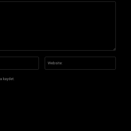
E-
Website
Posta:*
a kaydet.