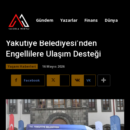
Gündem
Yazarlar
Finans
Dünya
Sp
Yakutiye Belediyesi’nden
Engellilere Ulaşım Desteği
Yaşam Haberleri
16 Mayıs 2026
Facebook
X
VK