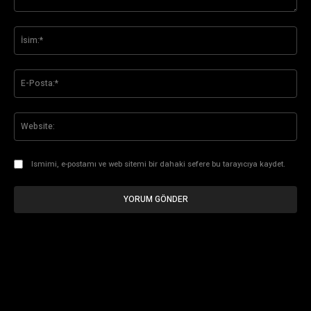
Yorum:
İsi
E-
Pos
Web
Ismimi, e-postamı ve web sitemi bir dahaki sefere bu tarayıcıya kaydet.