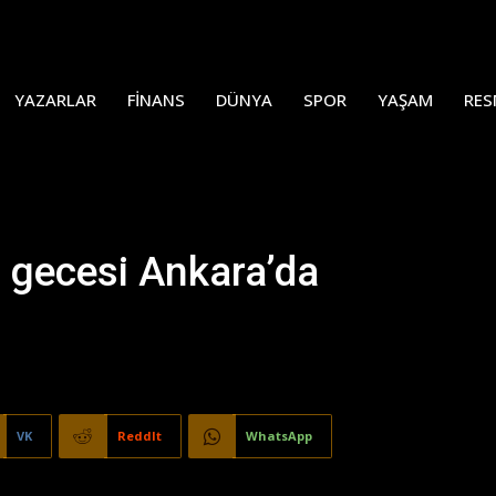
YAZARLAR
FINANS
DÜNYA
SPOR
YAŞAM
RES
j gecesi Ankara’da
VK
ReddIt
WhatsApp