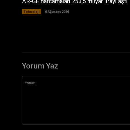
AR-GE harcamaları 253,5 milyar lirayı aştı
Teknoloji
6 Ağustos 2026
Yorum Yaz
Yorum: