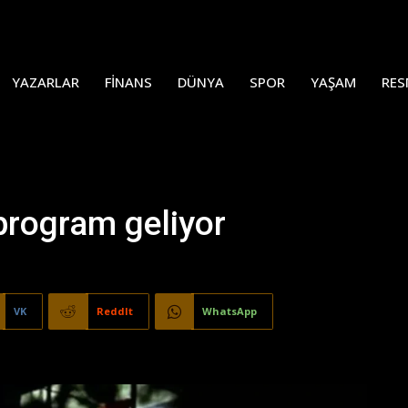
YAZARLAR
FINANS
DÜNYA
SPOR
YAŞAM
RES
 program geliyor
VK
ReddIt
WhatsApp