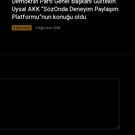
Demokrat Parti Genel Başkanı Gültekin
Uysal AKK “SözOnda Deneyim Paylaşım
Platformu”nun konuğu oldu
Teknoloji
5 Ağustos 2026