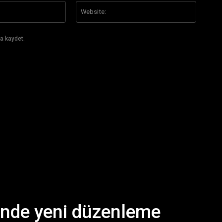
E-
Website
Posta:*
a kaydet.