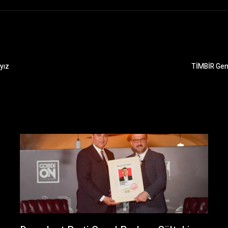
yız
TİMBİR Gene