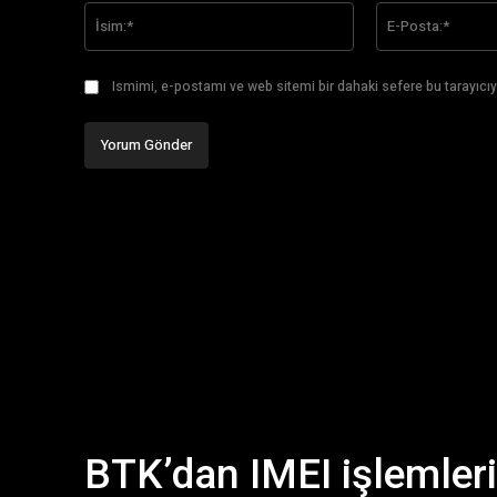
İsim:*
Ismimi, e-postamı ve web sitemi bir dahaki sefere bu tarayıcıy