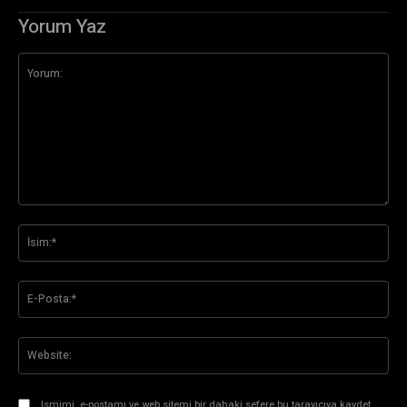
Yorum Yaz
Yorum:
İsi
E-
Pos
Web
Ismimi, e-postamı ve web sitemi bir dahaki sefere bu tarayıcıya kaydet.