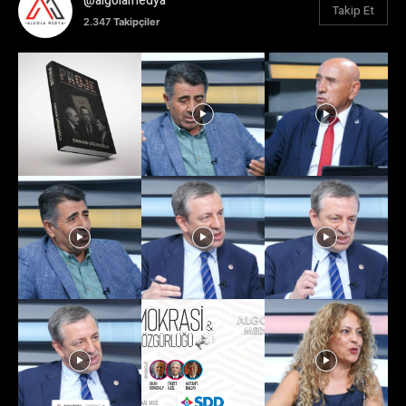
@algolamedya
Takip Et
2.347
Takipçiler