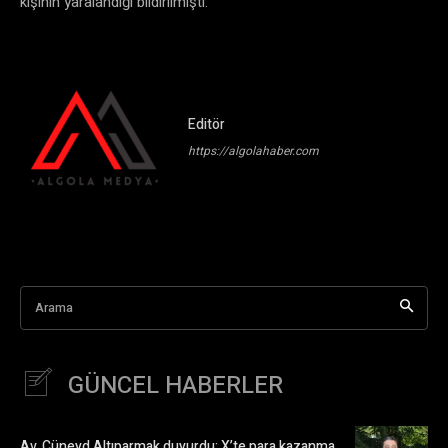
kişinin yaralandığı bildirilmişti.
Editör
https://algolahaber.com
Arama
GÜNCEL HABERLER
Av. Cüneyd Altıparmak duyurdu: X’te para kazanma