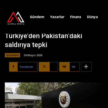
Gündem
Yazarlar
Finans
Dünya
Sp
Türkiye’den Pakistan’daki
saldırıya tepki
Gündem
24 Mayıs 2026
Facebook
X
VK