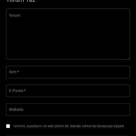
Yorum:
İsi
E-
Pos
Web
Ismimi, e-postamı ve web sitemi bir dahaki sefere bu tarayıcıya kaydet.