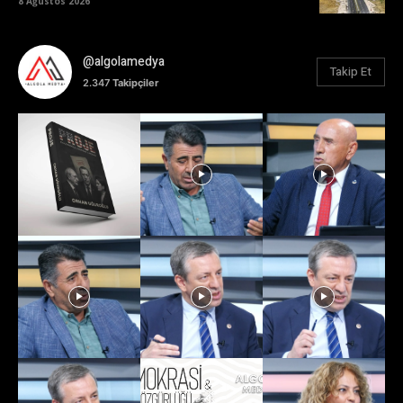
8 Ağustos 2026
@algolamedya
Takip Et
2.347
Takipçiler