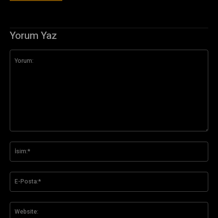
Yorum Yaz
Yorum:
İsi
E-
Pos
Web