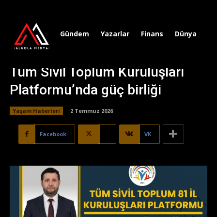
Gündem
Yazarlar
Finans
Dünya
Sp
Tüm Sivil Toplum Kuruluşları
Platformu’nda güç birliği
Yaşam Haberleri
2 Temmuz 2026
Facebook
X
VK