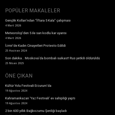
POPÜLER MAKALELER
Gençlik Kolları’ndan “İftara 5 Kala” çalışması
4 Mart 2026
Meteoroloji'den 5 ile sarı kodlu kar uyarısı
4 Mart 2026
İzmir’de Kadın Cinayetleri Protesto Edildi
25 Haziran 2024
Son dakika… Moskova’da bombalı suikast! Rus yetkili öldürüldü
25 Nisan 2025
ÖNE ÇIKAN
Kültür Yolu Festivali Erzurum’da
19 Ağustos 2024
Kahramankazan ’Yaz Festivali’ ev sahipliği yaptı
19 Ağustos 2024
2 bin 600 yıllık Bağbozumu Şenliği başladı