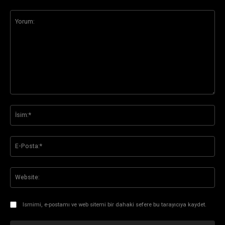
Yorum:
İsi
E-
Pos
Web
Ismimi, e-postamı ve web sitemi bir dahaki sefere bu tarayıcıya kaydet.