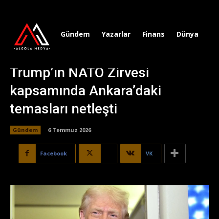
Gündem
Yazarlar
Finans
Dünya
Sp
Trump’ın NATO Zirvesi
kapsamında Ankara’daki
temasları netleşti
Gündem
6 Temmuz 2026
Facebook
X
VK