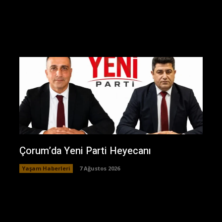
Çorum’da Yeni Parti Heyecanı
Yaşam Haberleri
7 Ağustos 2026