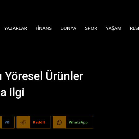
YAZARLAR
FINANS
DÜNYA
SPOR
YAŞAM
RES
 Yöresel Ürünler
 ilgi
VK
ReddIt
WhatsApp