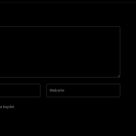
E-
Website
Posta:*
a kaydet.