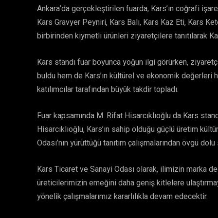
Ankara’da gerçekleştirilen fuarda, Kars’ın coğrafi işare
Kars Gravyer Peyniri, Kars Balı, Kars Kaz Eti, Kars Ke
birbirinden kıymetli ürünleri ziyaretçilere tanıtılarak 
Kars standı fuar boyunca yoğun ilgi görürken, ziyaretç
buldu hem de Kars’ın kültürel ve ekonomik değerleri hak
katılımcılar tarafından büyük takdir topladı.
Fuar kapsamında M. Rifat Hisarcıklıoğlu da Kars standı
Hisarcıklıoğlu, Kars’ın sahip olduğu güçlü üretim kült
Odası’nın yürüttüğü tanıtım çalışmalarından övgü dolu 
Kars Ticaret ve Sanayi Odası olarak, ilimizin marka değ
üreticilerimizin emeğini daha geniş kitlelere ulaştır
yönelik çalışmalarımız kararlılıkla devam edecektir.