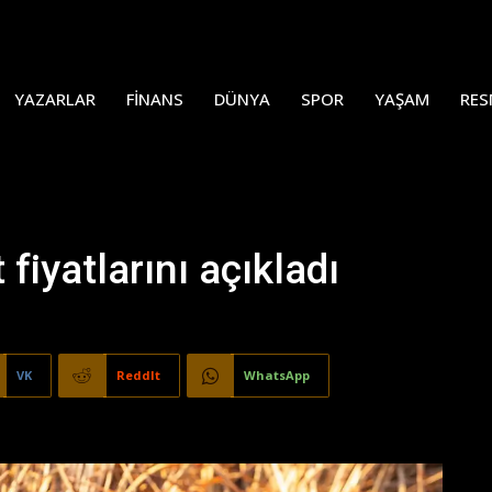
YAZARLAR
FINANS
DÜNYA
SPOR
YAŞAM
RES
fiyatlarını açıkladı
VK
ReddIt
WhatsApp