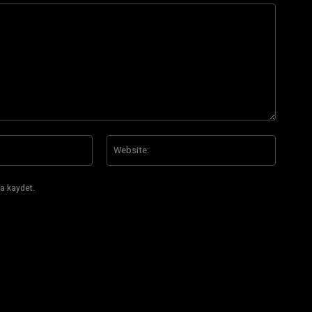
E-
Website
Posta:*
a kaydet.