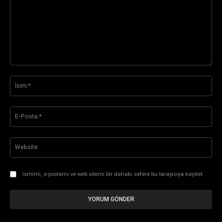
Yorum:
İsi
E-
Pos
Web
Ismimi, e-postamı ve web sitemi bir dahaki sefere bu tarayıcıya kaydet.