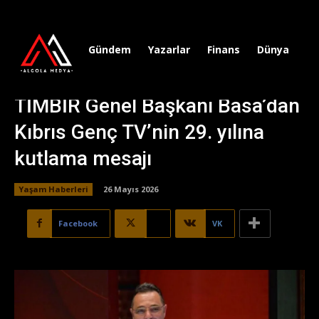
Gündem
Yazarlar
Finans
Dünya
Sp
TİMBİR Genel Başkanı Basa’dan
Kıbrıs Genç TV’nin 29. yılına
kutlama mesajı
Yaşam Haberleri
26 Mayıs 2026
Facebook
X
VK