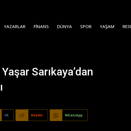
YAZARLAR
FINANS
DÜNYA
SPOR
YAŞAM
RES
 Yaşar Sarıkaya’dan
ı
VK
ReddIt
WhatsApp