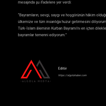
mesajında şu ifadelere yer verdi:
“Bayramların; sevgi, saygı ve hoşgörünün hâkim olduğu,
ülkemize ve tüm insanlığa huzur getirmesini diliyoru
Türk-İslam âleminin Kurban Bayramı’nı en içten dilekle
bayramlar temenni ediyorum.”
Editör
https://algolahaber.com