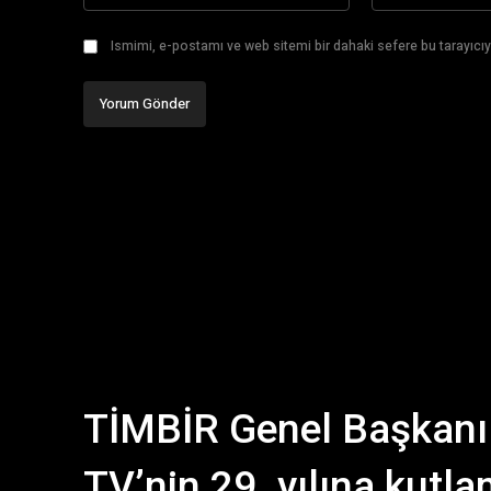
Ismimi, e-postamı ve web sitemi bir dahaki sefere bu tarayıcıy