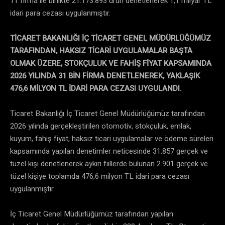
11 firma ile birlikte 21.173.893 ürün denetlenerek 1,1 milyar TL
idari para cezası uygulanmıştır.
TİCARET BAKANLIĞI İÇ TİCARET GENEL MÜDÜRLÜĞÜMÜZ
TARAFINDAN, HAKSIZ TİCARİ UYGULAMALAR BAŞTA
OLMAK ÜZERE, STOKÇULUK VE FAHİŞ FİYAT KAPSAMINDA
2026 YILINDA 31 BİN FİRMA DENETLENEREK, YAKLAŞIK
476,6 MİLYON TL İDARİ PARA CEZASI UYGULANDI.
Ticaret Bakanlığı İç Ticaret Genel Müdürlüğümüz tarafından
2026 yılında gerçekleştirilen otomotiv, stokçuluk, emlak,
kuyum, fahiş fiyat, haksız ticari uygulamalar ve ödeme süreleri
kapsamında yapılan denetimler neticesinde 31.857 gerçek ve
tüzel kişi denetlenerek aykırı fiillerde bulunan 2.901 gerçek ve
tüzel kişiye toplamda 476,6 milyon TL idari para cezası
uygulanmıştır.
İç Ticaret Genel Müdürlüğümüz tarafından yapılan