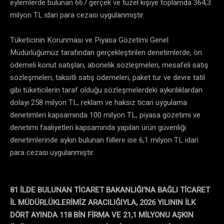
eylemlerde bulunan 667 gerçek ve tüzel kişiye toplamda 364,3
milyon TL idari para cezası uygulanmıştır.
Tüketicinin Korunması ve Piyasa Gözetimi Genel
Müdürlüğümüz tarafından gerçekleştirilen denetimlerde, ön
ödemeli konut satışları, abonelik sözleşmeleri, mesafeli satış
sözleşmeleri, taksitli satış ödemeleri, paket tur ve devre tatil
gibi tüketicilerin taraf olduğu sözleşmelerdeki aykırılıklardan
dolayı 258 milyon TL, reklam ve haksız ticari uygulama
denetimleri kapsamında 100 milyon TL, piyasa gözetimi ve
denetimi faaliyetleri kapsamında yapılan ürün güvenliği
denetimlerinde aykırı bulunan fiillere ise 6,1 milyon TL idari
para cezası uygulanmıştır.
81 İLDE BULUNAN TİCARET BAKANLIĞI’NA BAĞLI TİCARET
İL MÜDÜRLÜKLERİMİZ ARACILIĞIYLA, 2026 YILININ İLK
DÖRT AYINDA 118 BİN FİRMA VE 21,1 MİLYONU AŞKIN