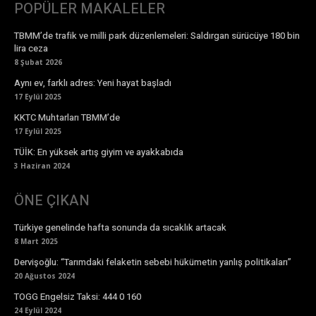
POPÜLER MAKALELER
TBMM’de trafik ve milli park düzenlemeleri: Saldırgan sürücüye 180 bin
lira ceza
8 Şubat 2026
Aynı ev, farklı adres: Yeni hayat başladı
17 Eylül 2025
KKTC Muhtarları TBMM’de
17 Eylül 2025
TÜİK: En yüksek artış giyim ve ayakkabıda
3 Haziran 2024
ÖNE ÇIKAN
Türkiye genelinde hafta sonunda da sıcaklık artacak
8 Mart 2025
Dervişoğlu: “Tarımdaki felaketin sebebi hükümetin yanlış politikaları”
20 Ağustos 2024
TOGG Engelsiz Taksi: 444 0 160
24 Eylül 2024