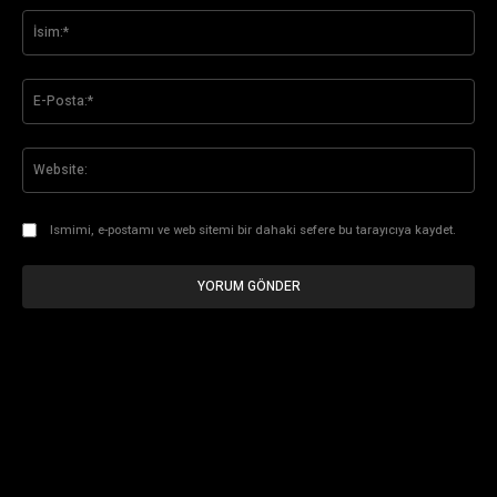
İsi
E-
Pos
Web
Ismimi, e-postamı ve web sitemi bir dahaki sefere bu tarayıcıya kaydet.