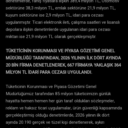
denetimlerde, fahiş fiyatlara ilişkin 389,4 milyon TL, Otomotiv
sektörüne 38,3 milyon TL, emlak sektörüne 21,9 milyon TL,
kuyum sektörüne ise 2,9 milyon TL, idari para cezası
uygulanmıştır. Ticari elektronik ileti, çalışma saatleri ve lisanslı
depolara ilişkin denetimlerde uygulanan idari para cezası
miktarı ise 21,9 milyon TL olarak gerçekleşmiştir.
TÜKETİCİNİN KORUNMASI VE PİYASA GÖZETİMİ GENEL
MÜDÜRLÜĞÜ TARAFINDAN, 2026 YILININ İLK DÖRT AYINDA
20 BİN FİRMA DENETLENEREK, 667 FİRMAYA YAKLAŞIK 364
MİLYON TL İDARİ PARA CEZASI UYGULANDI.
Tüketicinin Korunması ve Piyasa Gözetimi Genel
Müdürlüğümüz tarafından 85 milyon tüketicimizin günlük
hayatta hemen hemen her gün taraf oldukları sözleşmeler,
reklam ve haksız ticari uygulamalar, ürün güvenliği kapsamında
gerçekleştirmiş olduğu denetimlerde, 2026 yılının ilk dört
ayında 20.190 gerçek ve tüzel kişi denetlenerek, aykırı