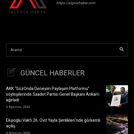
https://algolahaber.com
Arama
GÜNCEL HABERLER
AKK “SözOnda Deneyim Paylaşım Platformu”
söyleşilerinde Saadet Partisi Genel Başkanı Arıkan’ı
ağırladı
6 Ağustos 2026
Ekşioğlu Vakfı 26. Ovit Yayla Şenlikleri’nde görkemli
açılış
6 Ağustos 2026