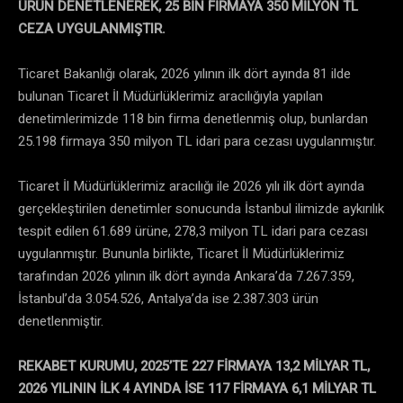
ÜRÜN DENETLENEREK, 25 BİN FİRMAYA 350 MİLYON TL
CEZA UYGULANMIŞTIR.
Ticaret Bakanlığı olarak, 2026 yılının ilk dört ayında 81 ilde
bulunan Ticaret İl Müdürlüklerimiz aracılığıyla yapılan
denetimlerimizde 118 bin firma denetlenmiş olup, bunlardan
25.198 firmaya 350 milyon TL idari para cezası uygulanmıştır.
Ticaret İl Müdürlüklerimiz aracılığı ile 2026 yılı ilk dört ayında
gerçekleştirilen denetimler sonucunda İstanbul ilimizde aykırılık
tespit edilen 61.689 ürüne, 278,3 milyon TL idari para cezası
uygulanmıştır. Bununla birlikte, Ticaret İl Müdürlüklerimiz
tarafından 2026 yılının ilk dört ayında Ankara’da 7.267.359,
İstanbul’da 3.054.526, Antalya’da ise 2.387.303 ürün
denetlenmiştir.
REKABET KURUMU, 2025’TE 227 FİRMAYA 13,2 MİLYAR TL,
2026 YILININ İLK 4 AYINDA İSE 117 FİRMAYA 6,1 MİLYAR TL