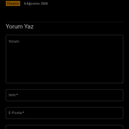
Finans
6 Ağustos 2026
Yorum Yaz
Yorum:
İsi
E-
Pos
Web