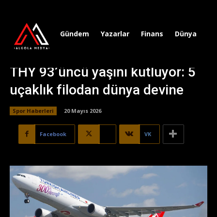
Gündem
Yazarlar
Finans
Dünya
Sp
THY 93’üncü yaşını kutluyor: 5
uçaklık filodan dünya devine
Spor Haberleri
20 Mayıs 2026
Facebook
X
VK