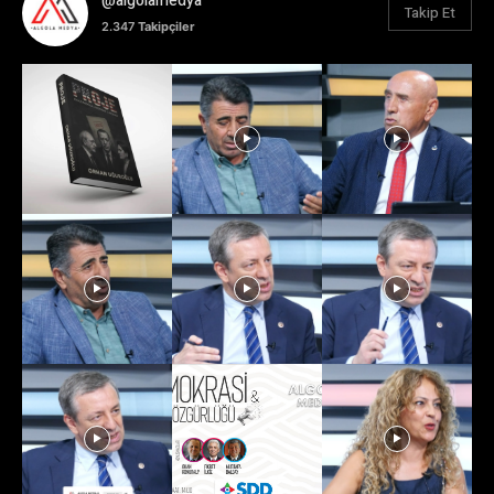
@algolamedya
Takip Et
2.347
Takipçiler