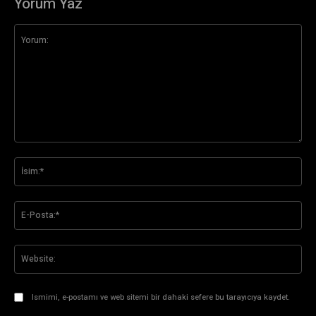
Yorum Yaz
Yorum:
İsi
E-
Pos
Web
Ismimi, e-postamı ve web sitemi bir dahaki sefere bu tarayıcıya kaydet.