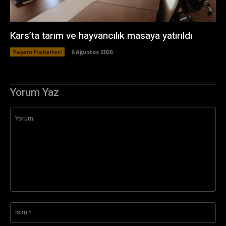
Kars’ta tarım ve hayvancılık masaya yatırıldı
Yaşam Haberleri
6 Ağustos 2026
Yorum Yaz
Yorum:
İsi