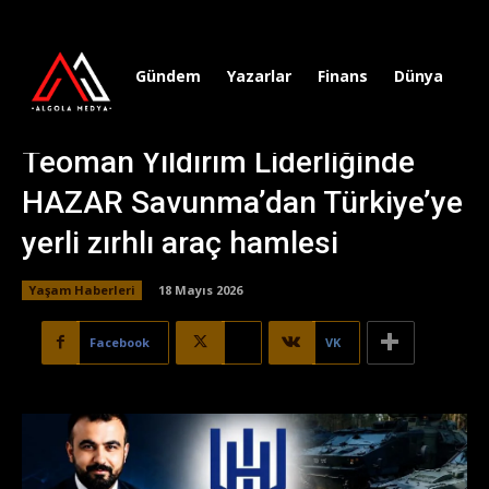
Gündem
Yazarlar
Finans
Dünya
Sp
Teoman Yıldırım Liderliğinde
HAZAR Savunma’dan Türkiye’ye
yerli zırhlı araç hamlesi
Yaşam Haberleri
18 Mayıs 2026
Facebook
X
VK