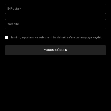
E-
Pos
Web
Ismimi, e-postamı ve web sitemi bir dahaki sefere bu tarayıcıya kaydet.