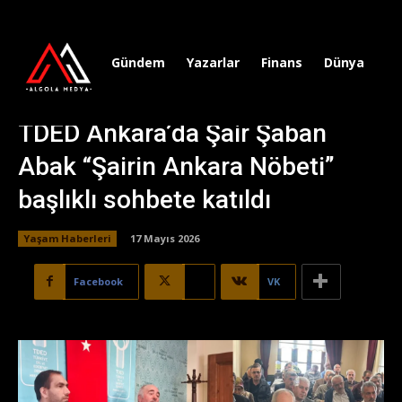
Gündem
Yazarlar
Finans
Dünya
Sp
TDED Ankara’da Şair Şaban
Abak “Şairin Ankara Nöbeti”
başlıklı sohbete katıldı
Yaşam Haberleri
17 Mayıs 2026
Facebook
X
VK