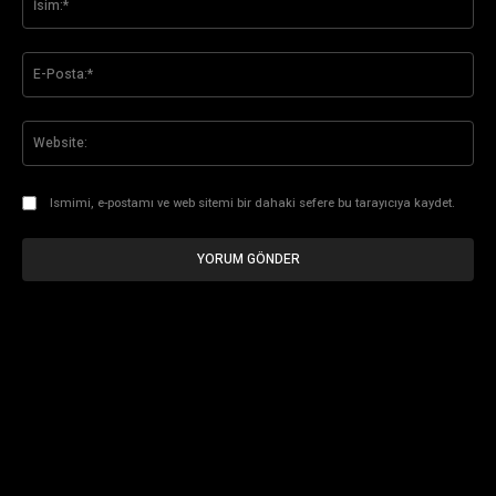
E-
Pos
Web
Ismimi, e-postamı ve web sitemi bir dahaki sefere bu tarayıcıya kaydet.