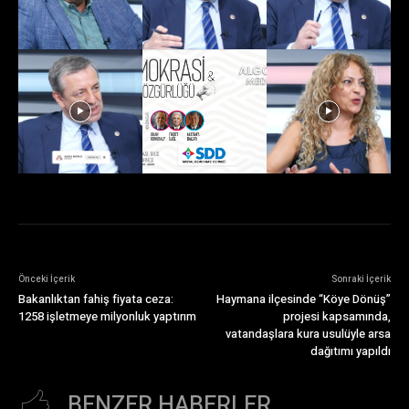
Önceki İçerik
Sonraki İçerik
Bakanlıktan fahiş fiyata ceza:
Haymana ilçesinde “Köye Dönüş”
1258 işletmeye milyonluk yaptırım
projesi kapsamında,
vatandaşlara kura usulüyle arsa
dağıtımı yapıldı
BENZER HABERLER