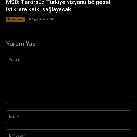
MSB: Terörsüz Türkiye vizyonu bölgesel
istikrara katkı sağlayacak
Gündem
6 Ağustos 2026
Yorum Yaz
Yorum:
İsi
E-