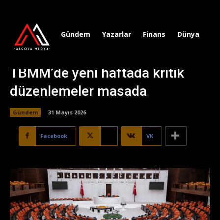
Gündem
Yazarlar
Finans
Dünya
Sp
TBMM’de yeni haftada kritik
düzenlemeler masada
Gündem
31 Mayıs 2026
Facebook
X
VK