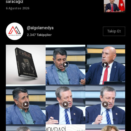
saracağız
6 Ağustos 2026
@algolamedya
Takip Et
2.347
Takipçiler