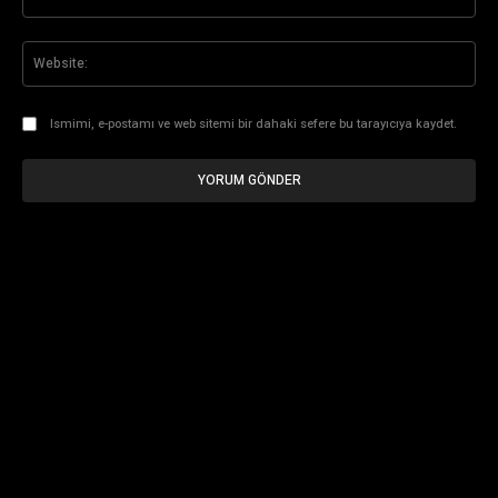
Pos
Web
Ismimi, e-postamı ve web sitemi bir dahaki sefere bu tarayıcıya kaydet.