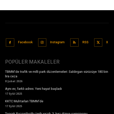
Facebook
Instagram
RSS
X
POPÜLER MAKALELER
TBMM’de trafik ve milli park düzenlemeleri: Saldırgan sürücüye 180 bin
lira ceza
8 Şubat 2026
Aynı ev, farklı adres: Yeni hayat başladı
17 Eylül 2025
KKTC Muhtarları TBMM’de
17 Eylül 2025
Toprak Razgatlıoğlu tarih yazdı: 3. kez dünya şampiyonu